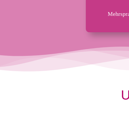
Mehrspra
U