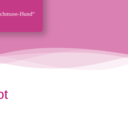
-Schmuse-Hund“
ot